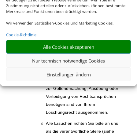
unverzügliche Löschung der über Sie
Zustimmung nicht erteilen oder zurückziehen, können bestimmte
gespeicherten personenbezogenen
Merkmale und Funktionen beeinträchtigt werden.
Daten zu verlangen, wenn die
Wir verwenden Statistiken-Cookies und Marketing Cookies.
gesetzlichen Voraussetzungen
vorliegen. Bitte beachten Sie, dass Ihr
Cookie-Richtlinie
Löschungsrecht Einschränkungen
Alle Cookies akzeptieren
unterliegen kann. Zum Beispiel müssen
bzw. dürfen wir keine Daten löschen,
Nur technisch notwendige Cookies
die wir aufgrund gesetzlicher
Aufbewahrungsfristen noch weiter
Einstellungen ändern
vorhalten müssen. Auch Daten, die wir
zur Geltendmachung, Ausübung oder
Verteidigung von Rechtsansprüchen
benötigen sind von Ihrem
Löschungsrecht ausgenommen.
Alle Ersuchen richten Sie bitte an uns
als die verantwortliche Stelle (siehe