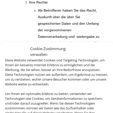
Ihre Rechte
Als Betroffener haben Sie das Recht,
Auskunft über die über Sie
gespeicherten Daten und den Umfang
der vorgenommenen
Datenverarbeitung und -weitergabe zu
verlangen und eine Kopie der über Sie
Cookie-Zustimmung
gespeicherten personenbezogenen
verwalten
Daten zu erhalten.
Diese Website verwendet Cookies und Targeting Technologien, um
Ihnen ein besseres Internet-Erlebnis zu ermöglichen und die
Außerdem haben das Recht,
Werbung, die Sie sehen, besser an Ihre Bedürfnisse anzupassen.
unverzüglich die Berichtigung Sie
Diese Technologien nutzen wir außerdem, um Ergebnisse zu messen,
betreffender unrichtiger sowie die
um zu verstehen, woher unsere Besucher kommen oder um unsere
Website weiter zu entwickeln.
Vervollständigung unvollständiger über
Sie gespeicherter personenbezogener
Um Ihnen ein optimales Erlebnis zu bieten, verwenden wir
Daten zu verlangen.
Technologien wie Cookies, um Geräteinformationen zu speichern
und/oder darauf zuzugreifen. Wenn Sie diesen Technologien
Sie haben weiterhin das Recht, die
zustimmmen, können wir Daten wie das Surfverhalten oder
eindeutige IDs auf dieser Website verarbeiten. Wenn Sie ihre