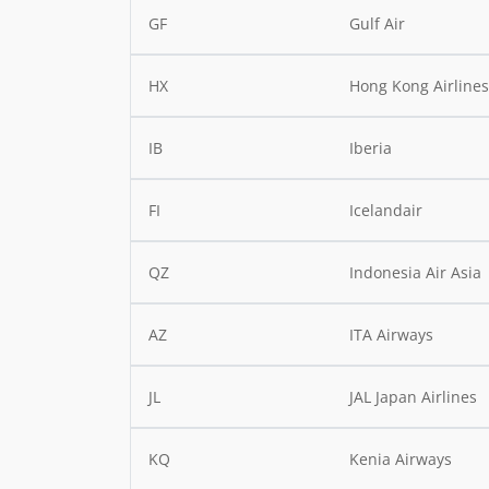
GF
Gulf Air
HX
Hong Kong Airline
IB
Iberia
FI
Icelandair
QZ
Indonesia Air Asia
AZ
ITA Airways
JL
JAL Japan Airlines
KQ
Kenia Airways