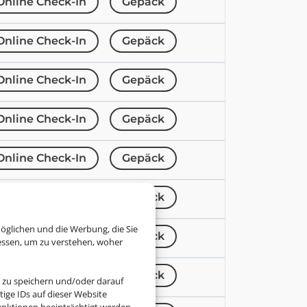
Online Check-In
Gepäck
Online Check-In
Gepäck
Online Check-In
Gepäck
Online Check-In
Gepäck
Online Check-In
Gepäck
Online Check-In
Gepäck
öglichen und die Werbung, die Sie
Online Check-In
Gepäck
essen, um zu verstehen, woher
Online Check-In
Gepäck
 zu speichern und/oder darauf
ige IDs auf dieser Website