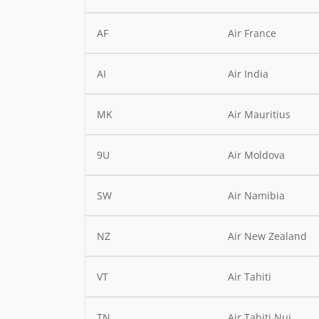
AF
Air France
AI
Air India
MK
Air Mauritius
9U
Air Moldova
SW
Air Namibia
NZ
Air New Zealand
VT
Air Tahiti
TN
Air Tahiti Nui