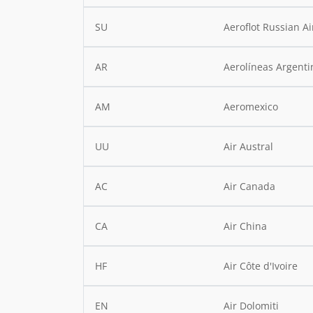
SU
Aeroflot Russian Ai
AR
Aerolíneas Argenti
AM
Aeromexico
UU
Air Austral
AC
Air Canada
CA
Air China
HF
Air Côte d'Ivoire
EN
Air Dolomiti