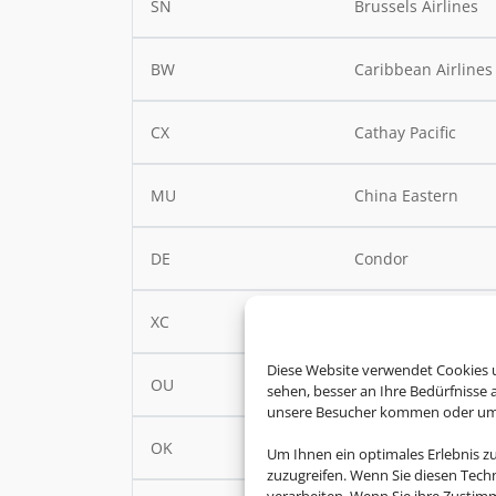
SN
Brussels Airlines
BW
Caribbean Airlines
CX
Cathay Pacific
MU
China Eastern
DE
Condor
XC
Corendon
Diese Website verwendet Cookies u
OU
Croatia Airlines
sehen, besser an Ihre Bedürfnisse
unsere Besucher kommen oder um u
OK
Czech Airlines
Um Ihnen ein optimales Erlebnis z
zuzugreifen. Wenn Sie diesen Tech