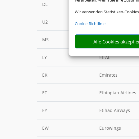
verarbeiten. Wenn Sie ihre Zusti
DL
Delta Air Lines
Wir verwenden Statistiken-Cookies
U2
easyJet
Cookie-Richtlinie
MS
Egyptair
Alle Cookies akzeptie
LY
EL AL
EK
Emirates
ET
Ethiopian Airlines
EY
Etihad Airways
EW
Eurowings