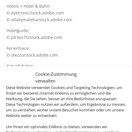
Hotels + Hotel & Bahn:
© eyetronic/stock.adobe.com
© vitaliymateha/stock.adobe.com
Hotelguide:
© jdross75/stock.adobe.com
Ferienhaus:
© olezzo/stock.adobe.com
Kreuzfahrten:
© napa74/stock.adobe.com
Cookie-Zustimmung
© mh90photo/stock.adobe.com
verwalten
© NAN/stock.adobe.com
Diese Website verwendet Cookies und Targeting Technologien, um
Ihnen ein besseres Internet-Erlebnis zu ermöglichen und die
Charterflug + Linienflug:
Werbung, die Sie sehen, besser an Ihre Bedürfnisse anzupassen.
© Jag_cz/stock.adobe.com
Diese Technologien nutzen wir außerdem, um Ergebnisse zu messen,
um zu verstehen, woher unsere Besucher kommen oder um unsere
© Lukas Gojda/stock.adobe.com
Website weiter zu entwickeln.
Flughafenparken:
Um Ihnen ein optimales Erlebnis zu bieten, verwenden wir
© Day Of Victory Stu/stock.adobe.com