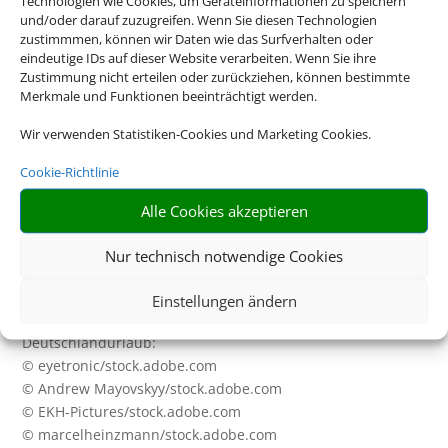
Technologien wie Cookies, um Geräteinformationen zu speichern
und/oder darauf zuzugreifen. Wenn Sie diesen Technologien
Bahn:
zustimmmen, können wir Daten wie das Surfverhalten oder
© HildaWeges/stock.adobe.com
eindeutige IDs auf dieser Website verarbeiten. Wenn Sie ihre
Zustimmung nicht erteilen oder zurückziehen, können bestimmte
Balearen:
Merkmale und Funktionen beeinträchtigt werden.
© pixelliebe/stock.adobe.com
© vulcanus/stock.adobe.com
Wir verwenden Statistiken-Cookies und Marketing Cookies.
© pkazmierczak/stock.adobe.com
Cookie-Richtlinie
© lunamarina/stock.adobe.com
Alle Cookies akzeptieren
Dubai
© Cara-Foto/stock.adobe.com
Nur technisch notwendige Cookies
© Andrey Bandurenko/stock.adobe.com
© Sophie James/stock.adobe.com
Einstellungen ändern
© Елена Пржевальская/stock.adobe.com
Deutschlandurlaub:
© eyetronic/stock.adobe.com
© Andrew Mayovskyy/stock.adobe.com
© EKH-Pictures/stock.adobe.com
© marcelheinzmann/stock.adobe.com