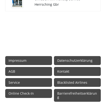
Herrsching Gbr
Rechtliche Informationen
Impressum
Datenschutzerklärung
AGB
Kontakt
Service
Blacklisted Airlines
Online Check-In
Barrierefreiheitserklärun
g