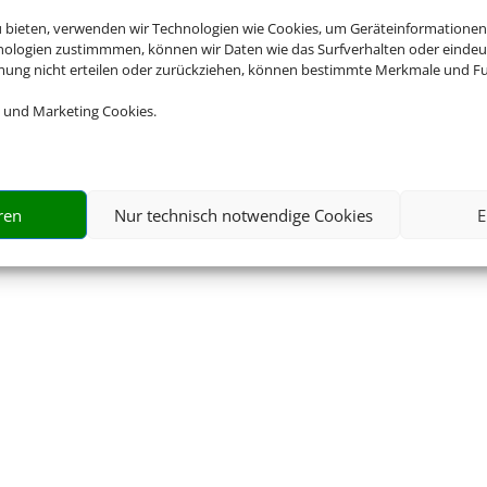
u bieten, verwenden wir Technologien wie Cookies, um Geräteinformationen
tzerklärung
AGB
Kontakt
Service
Blacklisted Airlines
nologien zustimmmen, können wir Daten wie das Surfverhalten oder eindeut
mmung nicht erteilen oder zurückziehen, können bestimmte Merkmale und Fu
 und Marketing Cookies.
© 2026 • Schmetterling
ren
Nur technisch notwendige Cookies
E